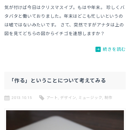
気が付けば今日はクリスマスイブ。もはや年末。 珍しくバ
タバタと働いておりました。年末はどこも忙しいというの
は嘘ではないみたいです。 さて、突然ですがアナタは上の
図を見てどちらの図からイチゴを連想しますか？
arrow_right_alt
続きを読む
「作る」ということについて考えてみる
2013.10.15
アート
,
デザイン
,
ミュージック
,
制作