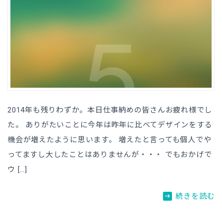
2014年も残りわずか。本日仕事納めの皆さんお疲れ様でし
た。 ありがたいことに今年は昨年に比べてデザインをする
機会が増えたように思います。 増えたと言っても個人でや
ってますし大したことはありませんが・・・ でもおかげで
ウ […]
arrow_right_alt
続きを読む