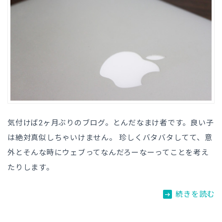
気付けば2ヶ月ぶりのブログ。とんだなまけ者です。良い子
は絶対真似しちゃいけません。 珍しくバタバタしてて、意
外とそんな時にウェブってなんだろーなーってことを考え
たりします。
arrow_right_alt
続きを読む