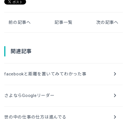
前の記事へ
記事一覧
次の記事へ
関連記事
chevron_right
facebookと距離を置いてみてわかった事
chevron_right
さよならGoogleリーダー
chevron_right
世の中の仕事の仕方は進んでる