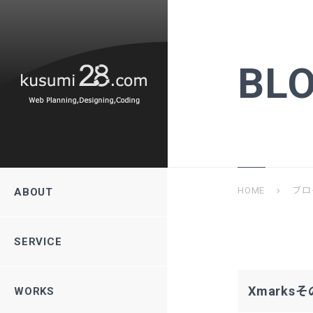
BL
HOME
ブロ
chevron_right
ABOUT
SERVICE
Xmarks
WORKS