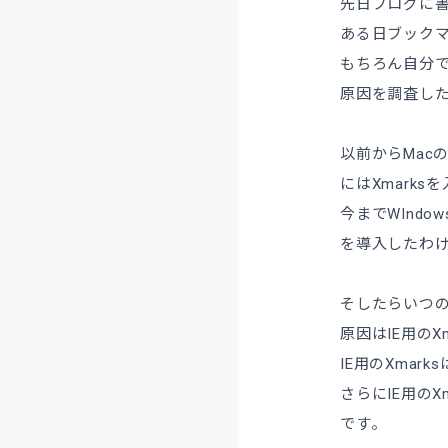
先日ブログに
ある日ブック
もちろん自分
原因を調査し
以前からMac
にはXmark
今までWInd
を導入したわ
そしたらいつ
原因はIE用のX
IE用のXma
さらにIE用の
です。