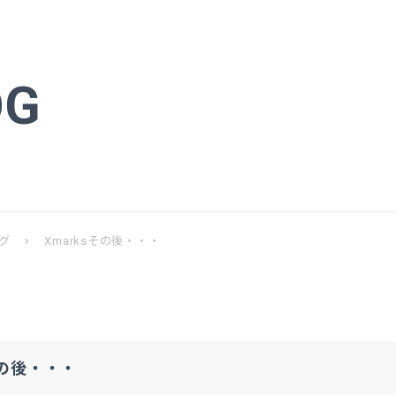
OG
グ
Xmarksその後・・・
chevron_right
その後・・・