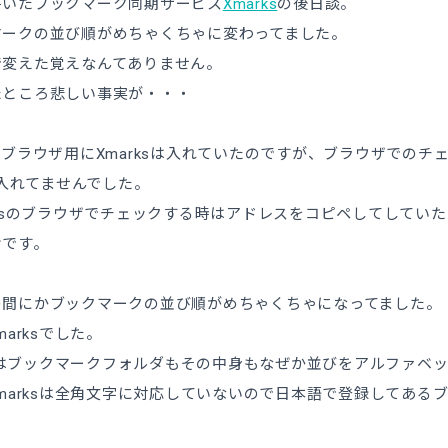
書いたブックマーク同期サービス
Xmarks
の後日談。
マークの並び順がめちゃくちゃに変わってました。
で変えた覚えなんてありません。
たところ悲しい事実が・・・
のブラウザ用にXmarksは入れていたのですが、ブラウザでのチェ
sを入れてませんでした。
owsのブラウザでチェックする時はアドレスをコピペしてしていた
けです。
の間にかブックマークの並び順がめちゃくちゃになってました。
marksでした。
rksはブックマークフォルダもその中身もなぜか並びをアルファ
Xmarksは全角文字に対応していないので日本語で登録してあ