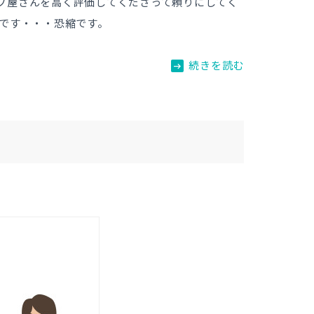
ブ屋さんを高く評価してくださって頼りにしてく
んです・・・恐縮です。
arrow_right_alt
続きを読む