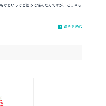
でもかというほど悩みに悩んだんですが、どうやら
arrow_right_alt
続きを読む