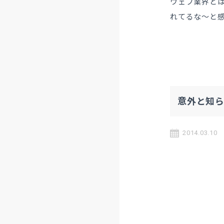
ウェブ業界と
れてるな〜と
意外と知
2014.03.10