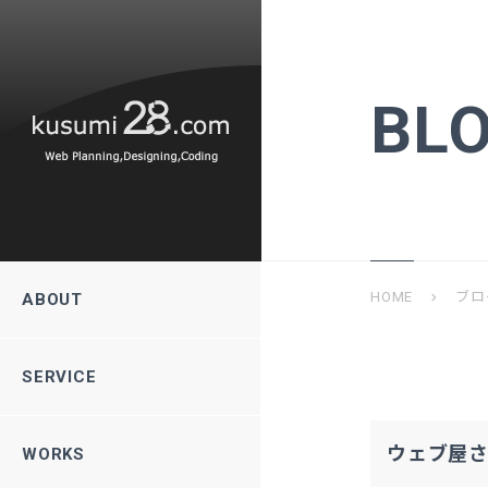
BL
HOME
ブロ
chevron_right
ABOUT
SERVICE
ウェブ屋
WORKS