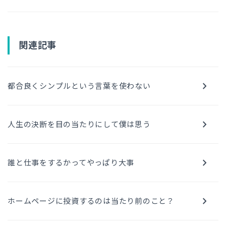
関連記事
chevron_right
都合良くシンプルという言葉を使わない
chevron_right
人生の決断を目の当たりにして僕は思う
chevron_right
誰と仕事をするかってやっぱり大事
chevron_right
ホームページに投資するのは当たり前のこと？